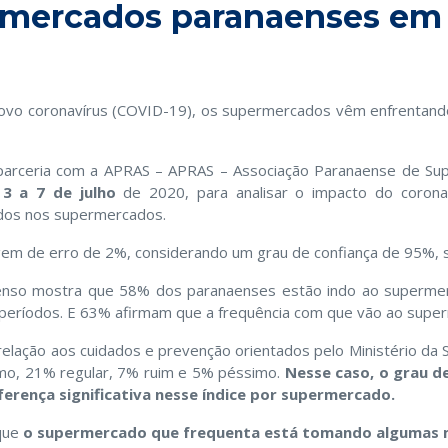
ermercados paranaenses em
vo coronavírus (COVID-19), os supermercados vêm enfrentando
 parceria com a APRAS – APRAS – Associação Paranaense de Su
e
3 a 7 de julho
de 2020, para analisar o impacto do corona
ados nos supermercados.
gem de erro de 2%, considerando um grau de confiança de 95%, se
censo mostra que 58% dos paranaenses estão indo ao superm
períodos. E 63% afirmam que a frequência com que vão ao sup
relação aos cuidados e prevenção orientados pelo Ministério da 
o, 21% regular, 7% ruim e 5% péssimo.
Nesse caso, o grau d
ferença significativa nesse índice por supermercado.
 que
o supermercado que frequenta está tomando algumas m