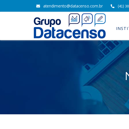
atendimento@datacenso.com.br
(41) 3
INST