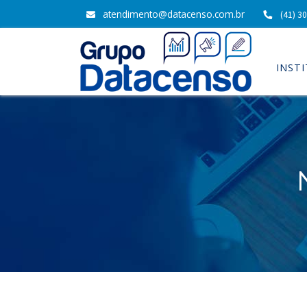
atendimento@datacenso.com.br
(41) 3
INST