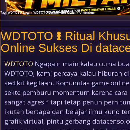
Tag:
WDTOTO Login, WDTOTO Daftar, dan Ritual Momentum
WDTOTO 𖠎 Ritual Khu
Online Sukses Di datac
WDTOTO
Ngapain main kalau cuma buat k
WDTOTO, kami percaya kalau hiburan digit
sedikit kegilaan. Komunitas game online
sekte pemburu momentum karena cara 
sangat agresif tapi tetap penuh perhi
ikutan bertapa dan belajar ilmu kuno 
grafik virtual, pintu gerbang datacenso.