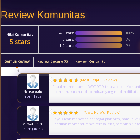
Review Komunitas
4-5 stars:
100%
Nilai Komunitas
3 stars:
0%
5 stars
1-2 stars:
0%
Semua Review
Review Sedang (
0
)
Review Rendah (
0
)
1
(Most Helpful Review)
Ritual momentum di WDTOTO terasa beda. Komunitasn
Nanda aulia
lebih seru karena ada panduan yang mudah diikuti.
from Tegal
(Most Helpful Review)
Saya sudah mencoba berbagai platform, namun W
Anwar azmi
Panduan momentumnya terasa jelas, tampilan ringa
from Jakarta