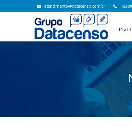
atendimento@datacenso.com.br
(41) 3
INST