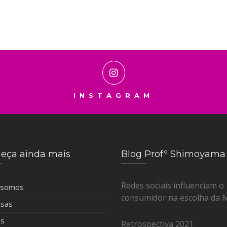
INSTAGRAM
eça ainda mais
Blog Profº Shimoyama
Redes sociais influenciam o
 somos
consumidor na escolha da 
isas
as
Retrospectiva 2021