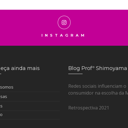
INSTAGRAM
eça ainda mais
Blog Profº Shimoyama
Redes sociais influenciam o
 somos
consumidor na escolha da 
isas
as
Retrospectiva 2021
to