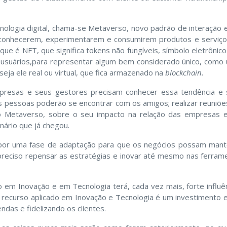
ologia digital, chama-se Metaverso, novo padrão de interação e
es conhecerem, experimentarem e consumirem produtos e serviç
que é NFT, que significa tokens não fungíveis, símbolo eletrôni
 usuários,para representar algum bem considerado único, como um
seja ele real ou virtual, que fica armazenado na
blockchain.
esas e seus gestores precisam conhecer essa tendência e s
s pessoas poderão se encontrar com os amigos; realizar reuniões
o Metaverso, sobre o seu impacto na relação das empresas e
nário que já chegou.
or uma fase de adaptação para que os negócios possam mante
é preciso repensar as estratégias e inovar até mesmo nas ferram
 em Inovação e em Tecnologia terá, cada vez mais, forte influên
o recurso aplicado em Inovação e Tecnologia é um investimento
das e fidelizando os clientes.