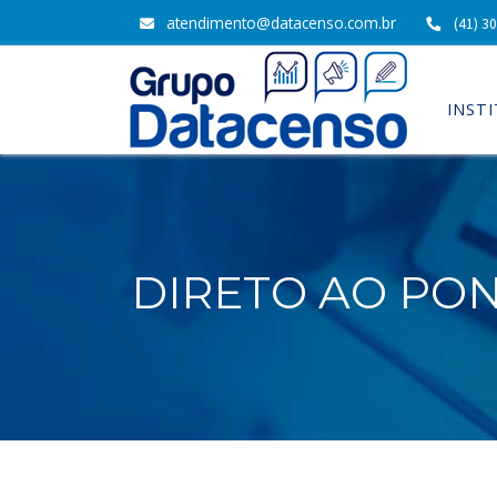
atendimento@datacenso.com.br
(41) 3
INST
DIRETO AO PO