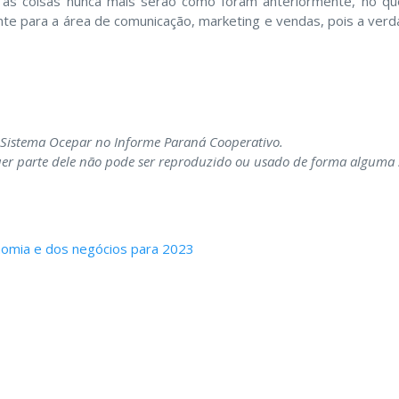
, as coisas nunca mais serão como foram anteriormente, no qu
nte para a área de comunicação, marketing e vendas, pois a ver
e Sistema
Ocepar no Informe Paraná Cooperativo.
quer parte dele não pode ser reproduzido ou usado
de forma alguma s
nomia e dos negócios para 2023