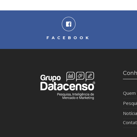
FACEBOOK
Conh
Quem
Pesqu
Notíci
Conta