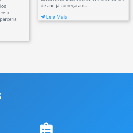
de ano já começaram...
dos
enso
Leia Mais
parceria
S