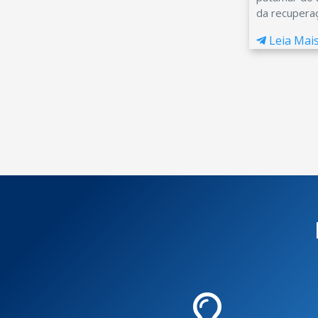
da recuperaç
Leia Mai