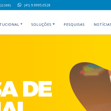
(41) 9.9995.0528
022.5091
ITUCIONAL
SOLUÇÕES
PESQUISAS
NOTÍCIA