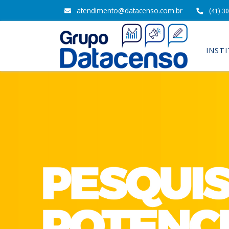
atendimento@datacenso.com.br
(41) 3
INST