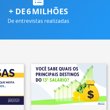
+ DE
6
MILHÕES
De entrevistas realizadas