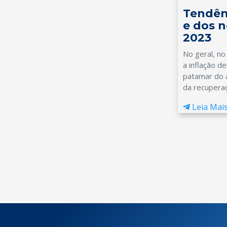
Tendên
e dos n
2023
No geral, no
a inflação 
patamar do 
da recuperaç
Leia Mai