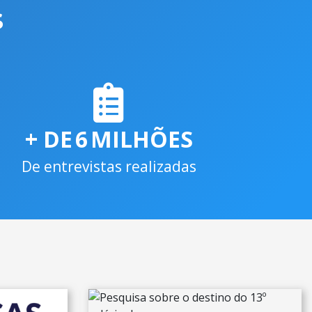
S
+ DE
6
MILHÕES
De entrevistas realizadas