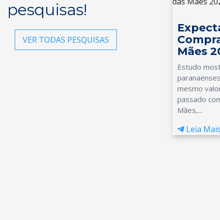
pesquisas!
Expect
Compra
VER TODAS PESQUISAS
Mães 2
Estudo most
paranaenses
mesmo valor
passado com
Mães,...
Leia Mai